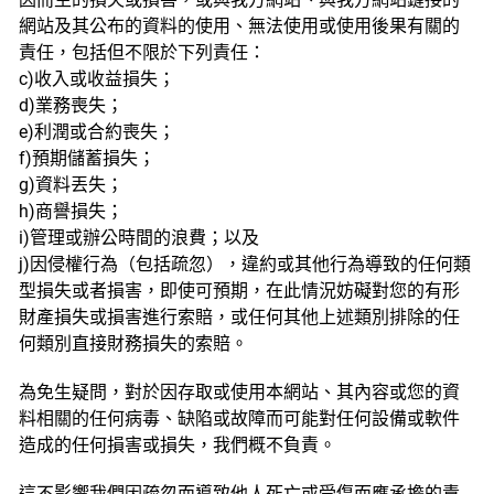
網站及其公布的資料的使用、無法使用或使用後果有關的
責任，包括但不限於下列責任：
c)收入或收益損失；
d)業務喪失；
e)利潤或合約喪失；
f)預期儲蓄損失；
g)資料丟失；
h)商譽損失；
i)管理或辦公時間的浪費；以及
j)因侵權行為（包括疏忽），違約或其他行為導致的任何類
型損失或者損害，即使可預期，在此情況妨礙對您的有形
財產損失或損害進行索賠，或任何其他上述類別排除的任
何類別直接財務損失的索賠。
為免生疑問，對於因存取或使用本網站、其內容或您的資
料相關的任何病毒、缺陷或故障而可能對任何設備或軟件
造成的任何損害或損失，我們概不負責。
這不影響我們因疏忽而導致他人死亡或受傷而應承擔的責