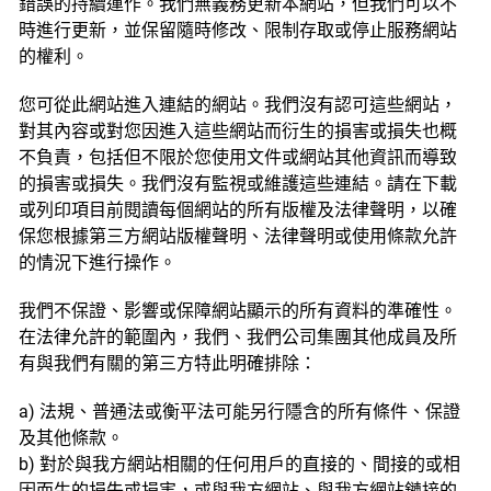
錯誤的持續運作。我們無義務更新本網站，但我們可以不
時進行更新，並保留隨時修改、限制存取或停止服務網站
的權利。
您可從此網站進入連結的網站。我們沒有認可這些網站，
對其內容或對您因進入這些網站而衍生的損害或損失也概
不負責，包括但不限於您使用文件或網站其他資訊而導致
的損害或損失。我們沒有監視或維護這些連結。請在下載
或列印項目前閱讀每個網站的所有版權及法律聲明，以確
保您根據第三方網站版權聲明、法律聲明或使用條款允許
的情況下進行操作。
我們不保證、影響或保障網站顯示的所有資料的準確性。
在法律允許的範圍內，我們、我們公司集團其他成員及所
有與我們有關的第三方特此明確排除：
a) 法規、普通法或衡平法可能另行隱含的所有條件、保證
及其他條款。
b) 對於與我方網站相關的任何用戶的直接的、間接的或相
因而生的損失或損害，或與我方網站、與我方網站鏈接的