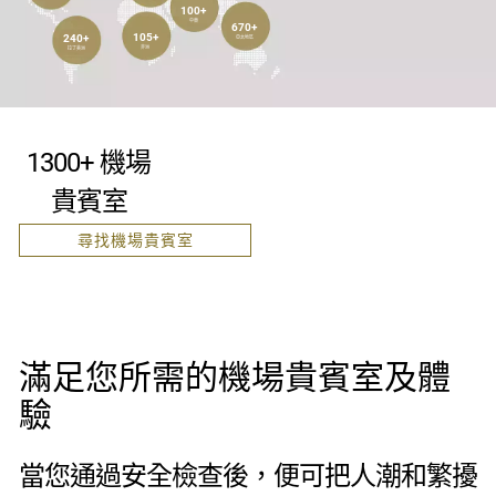
100+
中東
670+
105+
240+
亞太地區
非洲
拉丁美洲
1300+ 機場
貴賓室
尋找機場貴賓室
滿足您所需的機場貴賓室及體
驗
當您通過安全檢查後，便可把人潮和繁擾